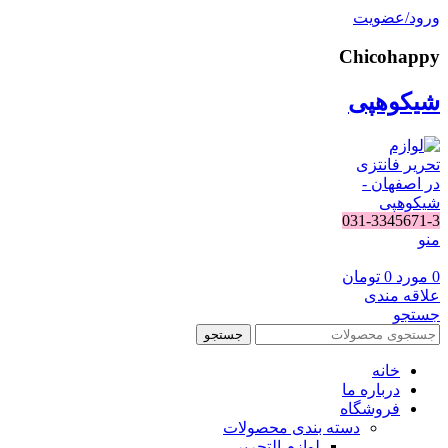
ورود/عضویت
Chicohappy
شیکوهپی
031-3345671-3
منو
0
مورد
0
تومان
علاقه مندی
جستجو
جستجو
خانه
درباره ما
فروشگاه
دسته بندی محصولات
لوازم التحریر