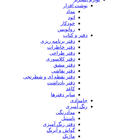
نوشت افزار
مداد
اتود
خودکار
روانویس
دفتر و کتاب
دفتر برنامه ریزی
دفتر خاطرات
دفتر طراحی
دفتر کلاسوری
دفتر مشق
دفتر نقاشی
دفتر نقطه ای و شطرنجی
دفتر یادداشت
کاغذ
سایر دفترها
جامدادی
رنگ آمیزی
مدادرنگی
پاستیل
دفتر رنگ آمیزی
گواش و آبرنگ
ماژیک