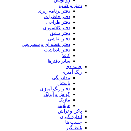
دفتر و کتاب
دفتر برنامه ریزی
دفتر خاطرات
دفتر طراحی
دفتر کلاسوری
دفتر مشق
دفتر نقاشی
دفتر نقطه ای و شطرنجی
دفتر یادداشت
کاغذ
سایر دفترها
جامدادی
رنگ آمیزی
مدادرنگی
پاستیل
دفتر رنگ آمیزی
گواش و آبرنگ
ماژیک
هایلایتر
پاکن و تراش
اندازه گیری
چسب ها
غلط گیر