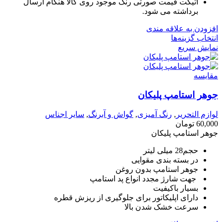
اتیکت قیمت صورتی رنگ موجود روی کالا هنگام ارسال
برداشته می شود.
افزودن به علاقه مندی
انتخاب گزینه‌ها
نمایش سریع
مقايسه
جوهر استامپ پلیکان
لوازم التحریر
,
رنگ آمیزی
,
گواش و آبرنگ
,
سایر اجناس
60,000
تومان
جوهر استامپ پلیکان
حجم28 میلی لیتر
در بسته بندی مقوایی
جوهر استامپ بدون روغن
جهت شارژ مجدد انواع پد استامپ
بسیار باکیفیت
دارای اپلیکاتور برای جلوگیری از ریزش قطره
سرعت خشک شدن بالا