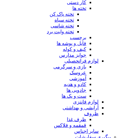
کار دستی
تخته ها
تخته پاک کن
تخته سیاه
تخته شاسی
تخته وایت برد
برچسب
فایل و پوشه ها
کیف و کوله
جوایز مدارس
لوازم فراتحصیلی
بازی و سرگرمی
عروسک
آموزشی
کادو و هدیه
جادویی ها
ست و پک ها
لوازم فانتزی
آرایشی و بهداشتی
ظروف
ظرف غذا
قمقمه و فلاکس
سایر اجناس
پیگیری سفارشات