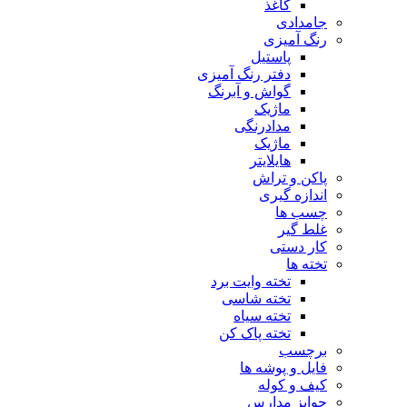
کاغذ
جامدادی
رنگ آمیزی
پاستیل
دفتر رنگ آمیزی
گواش و آبرنگ
ماژیک
مدادرنگی
ماژیک
هایلایتر
پاکن و تراش
اندازه گیری
چسب ها
غلط گیر
کار دستی
تخته ها
تخته وایت برد
تخته شاسی
تخته سیاه
تخته پاک کن
برچسب
فایل و پوشه ها
کیف و کوله
جوایز مدارس