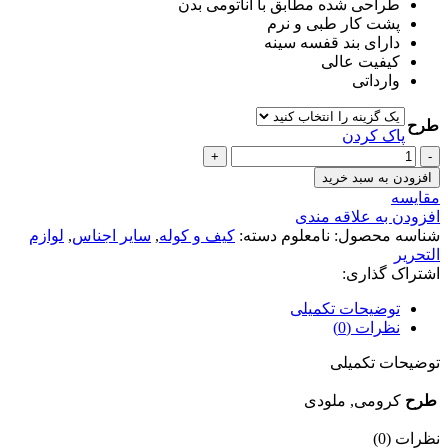
طراحی شده مطابق با آناتومی بدن
پشت کار طبی و نرم
دارای بند قفسه سینه
کیفیت عالی
وارداتی
طرح
پاک کردن
کوله
پشتی
افزودن به سبد خرید
صندوقی
مقايسه
کرومی
افزودن به علاقه مندی
و
شناسه محصول:
نامعلوم
دسته:
کیف و کوله
,
سایر اجناس
,
لوازم
ملودی
التحریر
عدد
اشتراک گذاری:
توضیحات تکمیلی
نظرات (0)
توضیحات تکمیلی
طرح
کرومی, ملودی
نظرات (0)