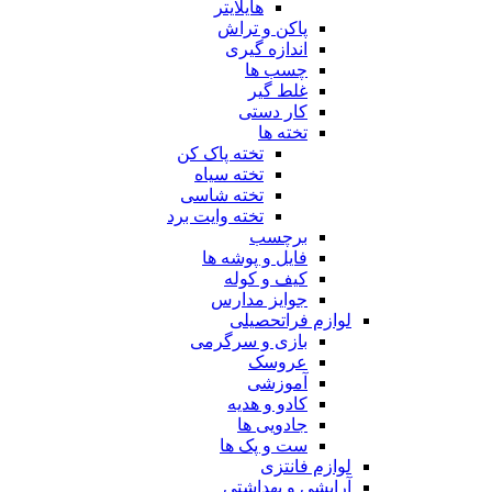
هایلایتر
پاکن و تراش
اندازه گیری
چسب ها
غلط گیر
کار دستی
تخته ها
تخته پاک کن
تخته سیاه
تخته شاسی
تخته وایت برد
برچسب
فایل و پوشه ها
کیف و کوله
جوایز مدارس
لوازم فراتحصیلی
بازی و سرگرمی
عروسک
آموزشی
کادو و هدیه
جادویی ها
ست و پک ها
لوازم فانتزی
آرایشی و بهداشتی