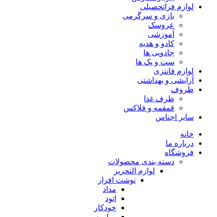
لوازم فراتحصیلی
بازی و سرگرمی
عروسک
آموزشی
کادو و هدیه
جادویی ها
ست و پک ها
لوازم فانتزی
آرایشی و بهداشتی
ظروف
ظرف غذا
قمقمه و فلاکس
سایر اجناس
خانه
درباره ما
فروشگاه
دسته بندی محصولات
لوازم التحریر
نوشت افزار
مداد
اتود
خودکار
روانویس