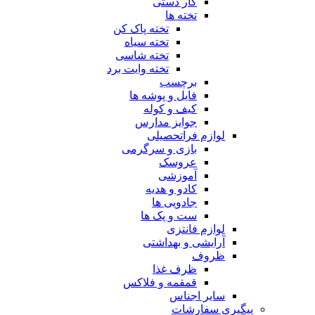
کار دستی
تخته ها
تخته پاک کن
تخته سیاه
تخته شاسی
تخته وایت برد
برچسب
فایل و پوشه ها
کیف و کوله
جوایز مدارس
لوازم فراتحصیلی
بازی و سرگرمی
عروسک
آموزشی
کادو و هدیه
جادویی ها
ست و پک ها
لوازم فانتزی
آرایشی و بهداشتی
ظروف
ظرف غذا
قمقمه و فلاکس
سایر اجناس
پیگیری سفارشات