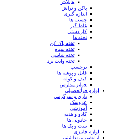
هایلایتر
پاکن و تراش
اندازه گیری
چسب ها
غلط گیر
کار دستی
تخته ها
تخته پاک کن
تخته سیاه
تخته شاسی
تخته وایت برد
برچسب
فایل و پوشه ها
کیف و کوله
جوایز مدارس
لوازم فراتحصیلی
بازی و سرگرمی
عروسک
آموزشی
کادو و هدیه
جادویی ها
ست و پک ها
لوازم فانتزی
آرایشی و بهداشتی