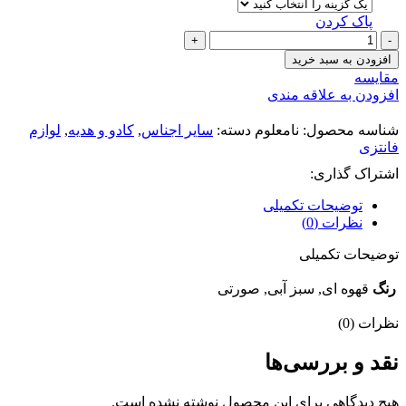
پاک کردن
چراغ
مطالعه
افزودن به سبد خرید
طرح
مقايسه
خرس
افزودن به علاقه مندی
عدد
شناسه محصول:
نامعلوم
دسته:
سایر اجناس
,
کادو و هدیه
,
لوازم
فانتزی
اشتراک گذاری:
توضیحات تکمیلی
نظرات (0)
توضیحات تکمیلی
رنگ
قهوه ای, سبز آبی, صورتی
نظرات (0)
نقد و بررسی‌ها
هیچ دیدگاهی برای این محصول نوشته نشده است.