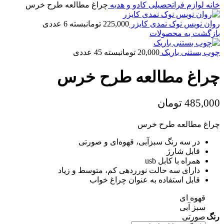
خانه
لوازم فراتحصیلی
کادو و هدیه
چراغ مطالعه طرح خرس
روان نویس نوک نمدی کایزر
225,000
تومان
بسته 6 عددی
بازگشت به محصولات
چوب بستنی باریک
20,000
تومان
بسته 45 عددی
چراغ مطالعه طرح خرس
485,000
تومان
چراغ مطالعه طرح خرس
در سه رنگ سبزآبی، قهوه‌ای و صورتی
قابل شارژ
همراه با کابل usb
دارای سه حالت نورردهی کم، متوسط و زیاد
قابل استفاده به عنوان چراغ خواب
قهوه ای
سبز آبی
رنگ
صورتی