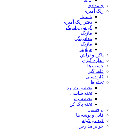
کاغذ
جامدادی
رنگ آمیزی
پاستیل
دفتر رنگ آمیزی
گواش و آبرنگ
ماژیک
مدادرنگی
ماژیک
هایلایتر
پاکن و تراش
اندازه گیری
چسب ها
غلط گیر
کار دستی
تخته ها
تخته وایت برد
تخته شاسی
تخته سیاه
تخته پاک کن
برچسب
فایل و پوشه ها
کیف و کوله
جوایز مدارس