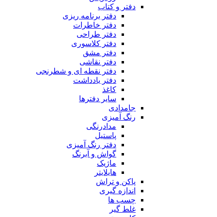
دفتر و کتاب
دفتر برنامه ریزی
دفتر خاطرات
دفتر طراحی
دفتر کلاسوری
دفتر مشق
دفتر نقاشی
دفتر نقطه ای و شطرنجی
دفتر یادداشت
کاغذ
سایر دفترها
جامدادی
رنگ آمیزی
مدادرنگی
پاستیل
دفتر رنگ آمیزی
گواش و آبرنگ
ماژیک
هایلایتر
پاکن و تراش
اندازه گیری
چسب ها
غلط گیر