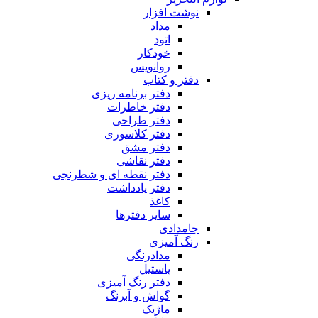
نوشت افزار
مداد
اتود
خودکار
روانویس
دفتر و کتاب
دفتر برنامه ریزی
دفتر خاطرات
دفتر طراحی
دفتر کلاسوری
دفتر مشق
دفتر نقاشی
دفتر نقطه ای و شطرنجی
دفتر یادداشت
کاغذ
سایر دفترها
جامدادی
رنگ آمیزی
مدادرنگی
پاستیل
دفتر رنگ آمیزی
گواش و آبرنگ
ماژیک