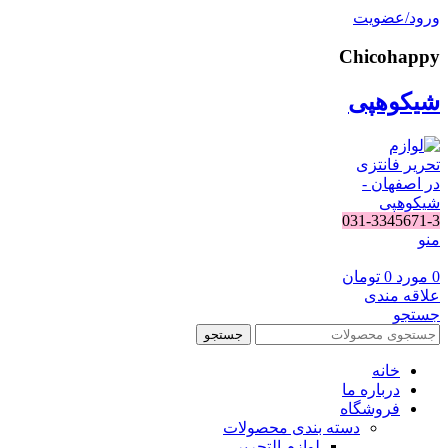
ورود/عضویت
Chicohappy
شیکوهپی
031-3345671-3
منو
0
مورد
0
تومان
علاقه مندی
جستجو
جستجو
خانه
درباره ما
فروشگاه
دسته بندی محصولات
لوازم التحریر