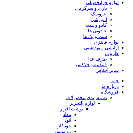
لوازم فراتحصیلی
بازی و سرگرمی
عروسک
آموزشی
کادو و هدیه
جادویی ها
ست و پک ها
لوازم فانتزی
آرایشی و بهداشتی
ظروف
ظرف غذا
قمقمه و فلاکس
سایر اجناس
خانه
درباره ما
فروشگاه
دسته بندی محصولات
لوازم التحریر
نوشت افزار
مداد
اتود
خودکار
روانویس