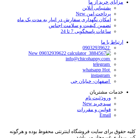
مزایای خرید از ما
پشتیبانی آنلاین
پرداخت امن
New
امکان نگهداری سفارش در انبار به مدت یک ماه
تضمین کیفیت و سلامت اجناس
ساعات پاسخگویی 7 تا 24
ارتباط با ما
09032939622
New
09032939622
info@chicohappy.com
telegram
Hot
whatsapp
instagram
اصفهان- خیابان جی
خدمات مشتریان
ورود/ثبت نام
سبدخرید
New
قوانین و مقررات
Email
کلیه حقوق برای سایت فروشگاه اینترنتی محفوظ بوده و هرگونه
کپی برداری غیرمجاز می باشد.