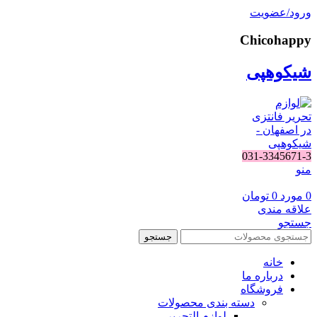
ورود/عضویت
Chicohappy
شیکوهپی
031-3345671-3
منو
0
مورد
0
تومان
علاقه مندی
جستجو
جستجو
خانه
درباره ما
فروشگاه
دسته بندی محصولات
لوازم التحریر