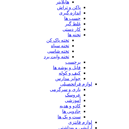
هایلایتر
پاکن و تراش
اندازه گیری
چسب ها
غلط گیر
کار دستی
تخته ها
تخته پاک کن
تخته سیاه
تخته شاسی
تخته وایت برد
برچسب
فایل و پوشه ها
کیف و کوله
جوایز مدارس
لوازم فراتحصیلی
بازی و سرگرمی
عروسک
آموزشی
کادو و هدیه
جادویی ها
ست و پک ها
لوازم فانتزی
آرایشی و بهداشتی