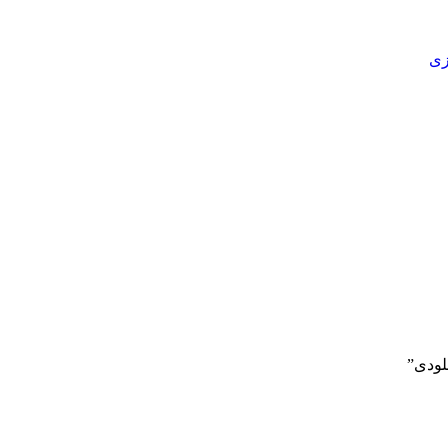
زی
لودی”