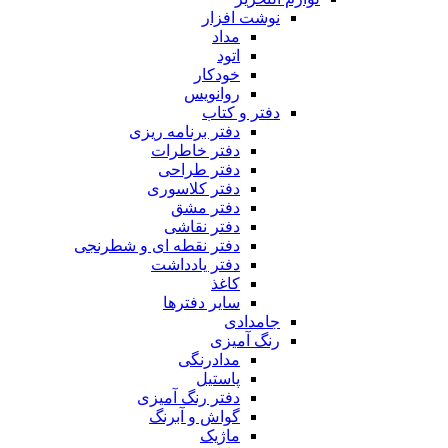
نوشت افزار
مداد
اتود
خودکار
روانویس
دفتر و کتاب
دفتر برنامه ریزی
دفتر خاطرات
دفتر طراحی
دفتر کلاسوری
دفتر مشق
دفتر نقاشی
دفتر نقطه ای و شطرنجی
دفتر یادداشت
کاغذ
سایر دفترها
جامدادی
رنگ آمیزی
مدادرنگی
پاستیل
دفتر رنگ آمیزی
گواش و آبرنگ
ماژیک