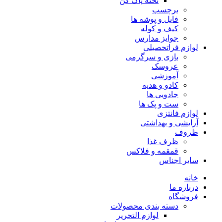
تخته پاک کن
برچسب
فایل و پوشه ها
کیف و کوله
جوایز مدارس
لوازم فراتحصیلی
بازی و سرگرمی
عروسک
آموزشی
کادو و هدیه
جادویی ها
ست و پک ها
لوازم فانتزی
آرایشی و بهداشتی
ظروف
ظرف غذا
قمقمه و فلاکس
سایر اجناس
خانه
درباره ما
فروشگاه
دسته بندی محصولات
لوازم التحریر