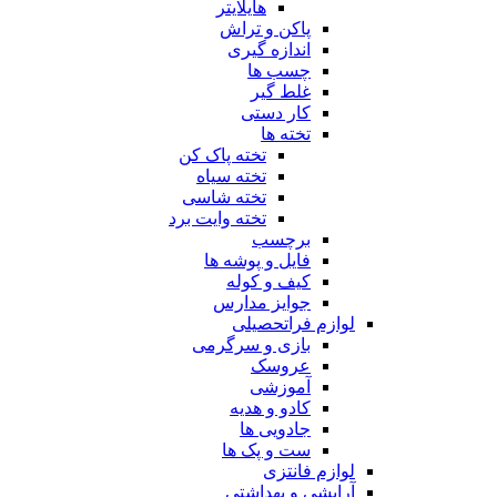
هایلایتر
پاکن و تراش
اندازه گیری
چسب ها
غلط گیر
کار دستی
تخته ها
تخته پاک کن
تخته سیاه
تخته شاسی
تخته وایت برد
برچسب
فایل و پوشه ها
کیف و کوله
جوایز مدارس
لوازم فراتحصیلی
بازی و سرگرمی
عروسک
آموزشی
کادو و هدیه
جادویی ها
ست و پک ها
لوازم فانتزی
آرایشی و بهداشتی