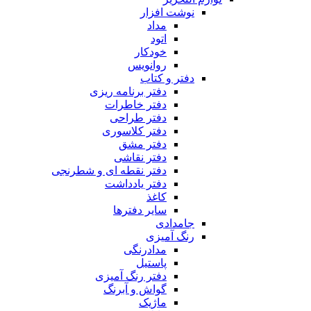
نوشت افزار
مداد
اتود
خودکار
روانویس
دفتر و کتاب
دفتر برنامه ریزی
دفتر خاطرات
دفتر طراحی
دفتر کلاسوری
دفتر مشق
دفتر نقاشی
دفتر نقطه ای و شطرنجی
دفتر یادداشت
کاغذ
سایر دفترها
جامدادی
رنگ آمیزی
مدادرنگی
پاستیل
دفتر رنگ آمیزی
گواش و آبرنگ
ماژیک