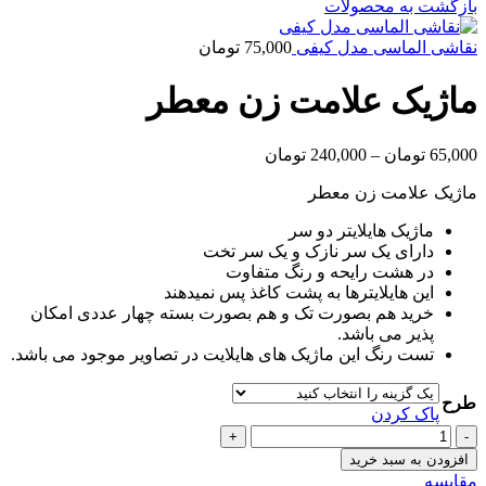
بازگشت به محصولات
نقاشی الماسی مدل کیفی
75,000
تومان
ماژیک علامت زن معطر
65,000
تومان
–
240,000
تومان
ماژیک علامت زن معطر
ماژیک هایلایتر دو سر
دارای یک سر نازک و یک سر تخت
در هشت رایحه و رنگ متفاوت
این هایلایترها به پشت کاغذ پس نمیدهند
خرید هم بصورت تک و هم بصورت بسته چهار عددی امکان
پذیر می باشد.
تست رنگ این ماژیک های هایلایت در تصاویر موجود می باشد.
طرح
پاک کردن
ماژیک
علامت
افزودن به سبد خرید
زن
مقايسه