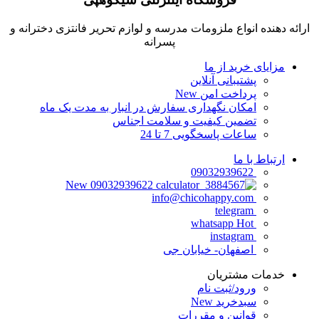
ارائه دهنده انواع ملزومات مدرسه و لوازم تحریر فانتزی دخترانه و
پسرانه
مزایای خرید از ما
پشتیبانی آنلاین
پرداخت امن
New
امکان نگهداری سفارش در انبار به مدت یک ماه
تضمین کیفیت و سلامت اجناس
ساعات پاسخگویی 7 تا 24
ارتباط با ما
09032939622
New
09032939622
info@chicohappy.com
telegram
Hot
whatsapp
instagram
اصفهان- خیابان جی
خدمات مشتریان
ورود/ثبت نام
سبدخرید
New
قوانین و مقررات