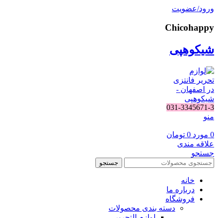
ورود/عضویت
Chicohappy
شیکوهپی
031-3345671-3
منو
0
مورد
0
تومان
علاقه مندی
جستجو
جستجو
خانه
درباره ما
فروشگاه
دسته بندی محصولات
لوازم التحریر