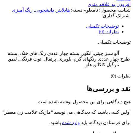
معطر
افزودن به علاقه مندی
عدد
شناسه محصول:
نامعلوم
دسته:
هایلایتر
,
دانشجویی
,
رنگ آمیزی
اشتراک گذاری:
توضیحات تکمیلی
نظرات (0)
توضیحات تکمیلی
آلو سبز چینی, انگور, بسته چهار عددی رنگ های خنک, بسته
طرح
چهار عددی رنگهای گرم, بلوبری, پرتقال, توت فرنگی, لیمو,
نارگیل کاکائو, هلو
نظرات (0)
نقد و بررسی‌ها
هیچ دیدگاهی برای این محصول نوشته نشده است.
اولین کسی باشید که دیدگاهی می نویسد “ماژیک علامت زن معطر”
برای فرستادن دیدگاه، باید
وارد شده
باشید.