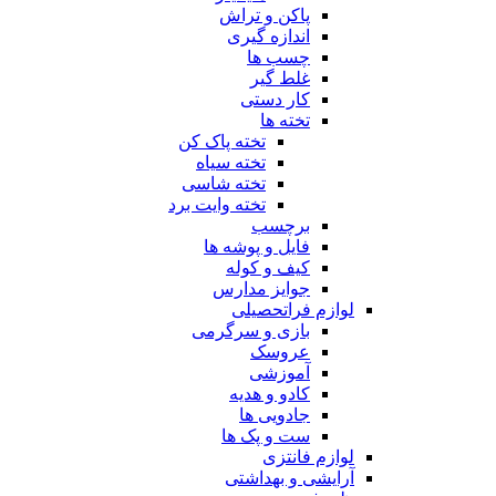
پاکن و تراش
اندازه گیری
چسب ها
غلط گیر
کار دستی
تخته ها
تخته پاک کن
تخته سیاه
تخته شاسی
تخته وایت برد
برچسب
فایل و پوشه ها
کیف و کوله
جوایز مدارس
لوازم فراتحصیلی
بازی و سرگرمی
عروسک
آموزشی
کادو و هدیه
جادویی ها
ست و پک ها
لوازم فانتزی
آرایشی و بهداشتی