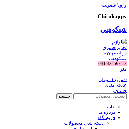
ورود/عضویت
Chicohappy
شیکوهپی
031-3345671-3
منو
0
مورد
0
تومان
علاقه مندی
جستجو
جستجو
خانه
درباره ما
فروشگاه
دسته بندی محصولات
لوازم التحریر