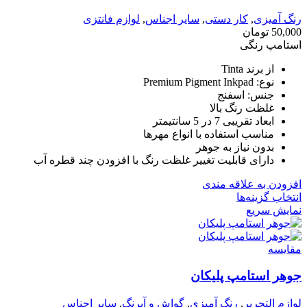
رنگ آمیزی
,
کار دستی
,
سایر اجناس
,
لوازم فانتزی
50,000
تومان
استامپ رنگی
از برند Tinta
نوع: Premium Pigment Inkpad
جنس: اسفنج
غلظت رنگ بالا
ابعاد تقریبی 7 در 5 سانتیمتر
مناسب استفاده با انواع مهرها
بدون نیاز به جوهر
دارای قابلیت تغییر غلظت رنگ با افزودن چند قطره آب
افزودن به علاقه مندی
انتخاب گزینه‌ها
نمایش سریع
مقايسه
جوهر استامپ پلیکان
لوازم التحریر
,
رنگ آمیزی
,
گواش و آبرنگ
,
سایر اجناس