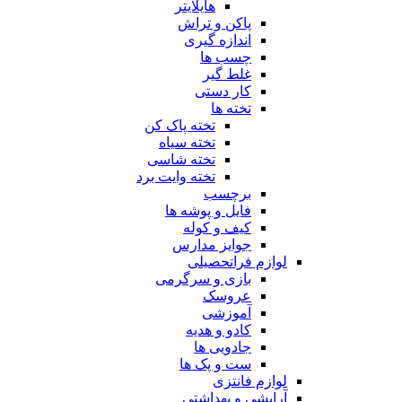
هایلایتر
پاکن و تراش
اندازه گیری
چسب ها
غلط گیر
کار دستی
تخته ها
تخته پاک کن
تخته سیاه
تخته شاسی
تخته وایت برد
برچسب
فایل و پوشه ها
کیف و کوله
جوایز مدارس
لوازم فراتحصیلی
بازی و سرگرمی
عروسک
آموزشی
کادو و هدیه
جادویی ها
ست و پک ها
لوازم فانتزی
آرایشی و بهداشتی