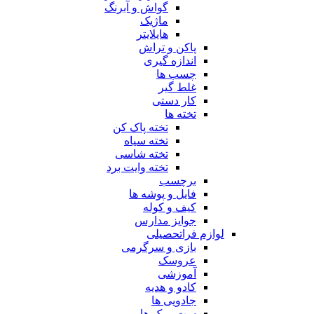
گواش و آبرنگ
ماژیک
هایلایتر
پاکن و تراش
اندازه گیری
چسب ها
غلط گیر
کار دستی
تخته ها
تخته پاک کن
تخته سیاه
تخته شاسی
تخته وایت برد
برچسب
فایل و پوشه ها
کیف و کوله
جوایز مدارس
لوازم فراتحصیلی
بازی و سرگرمی
عروسک
آموزشی
کادو و هدیه
جادویی ها
ست و پک ها