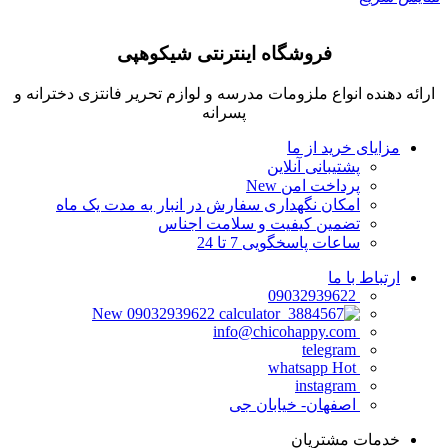
فروشگاه اینترنتی شیکوهپی
ارائه دهنده انواع ملزومات مدرسه و لوازم تحریر فانتزی دخترانه و
پسرانه
مزایای خرید از ما
پشتیبانی آنلاین
پرداخت امن
New
امکان نگهداری سفارش در انبار به مدت یک ماه
تضمین کیفیت و سلامت اجناس
ساعات پاسخگویی 7 تا 24
ارتباط با ما
09032939622
New
09032939622
info@chicohappy.com
telegram
Hot
whatsapp
instagram
اصفهان- خیابان جی
خدمات مشتریان