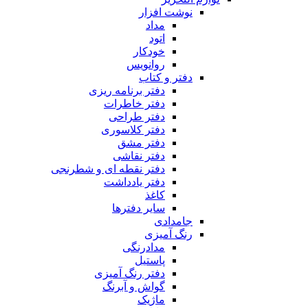
نوشت افزار
مداد
اتود
خودکار
روانویس
دفتر و کتاب
دفتر برنامه ریزی
دفتر خاطرات
دفتر طراحی
دفتر کلاسوری
دفتر مشق
دفتر نقاشی
دفتر نقطه ای و شطرنجی
دفتر یادداشت
کاغذ
سایر دفترها
جامدادی
رنگ آمیزی
مدادرنگی
پاستیل
دفتر رنگ آمیزی
گواش و آبرنگ
ماژیک