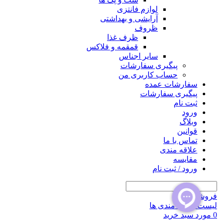
لوازم فانتزی
آرایشی و بهداشتی
ظروف
ظرف غذا
قمقمه و فلاکس
سایر اجناس
پیگیری سفارشات
حساب کاربری من
سفارشات عمده
پیگیری سفارشات
ثبت نام
ورود
وبلاگ
قوانین
تماس با ما
علاقه مندی
مقايسه
ورود / ثبت نام
فروشگاه
لیست علاقه مندی ها
0
مورد
سبد خرید