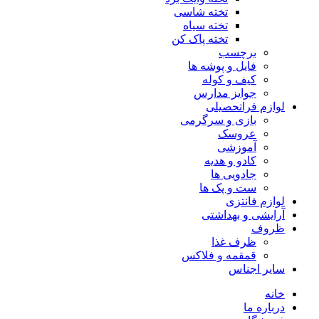
تخته شاسی
تخته سیاه
تخته پاک کن
برچسب
فایل و پوشه ها
کیف و کوله
جوایز مدارس
لوازم فراتحصیلی
بازی و سرگرمی
عروسک
آموزشی
کادو و هدیه
جادویی ها
ست و پک ها
لوازم فانتزی
آرایشی و بهداشتی
ظروف
ظرف غذا
قمقمه و فلاکس
سایر اجناس
خانه
درباره ما