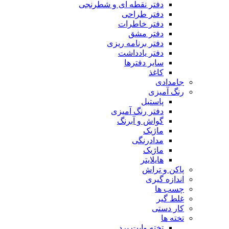
دفتر نقطه ای و شطرنجی
دفتر طراحی
دفتر خاطرات
دفتر مشق
دفتر برنامه ریزی
دفتر یادداشت
سایر دفترها
کاغذ
جامدادی
رنگ آمیزی
پاستیل
دفتر رنگ آمیزی
گواش و آبرنگ
ماژیک
مدادرنگی
ماژیک
هایلایتر
پاکن و تراش
اندازه گیری
چسب ها
غلط گیر
کار دستی
تخته ها
تخته وایت برد