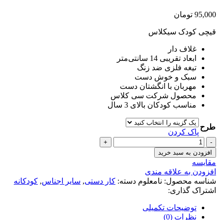
95,000
تومان
قیچی کودک سیکلاس
غلاف دار
ابعاد تقریبی 14 سانتی‌متر
تیغه فلزی ضد زنگ
سبک و خوش دست
مهربان با انگشتان دست
محصول شرکت سی کلاس
مناسب کودکان بالای 3 سال
طرح
پاک کردن
قیچی
کودک
افزودن به سبد خرید
سیکلاس
مقايسه
عدد
افزودن به علاقه مندی
شناسه محصول:
نامعلوم
دسته:
کار دستی
,
سایر اجناس
,
کودکانه
اشتراک گذاری:
توضیحات تکمیلی
نظرات (0)