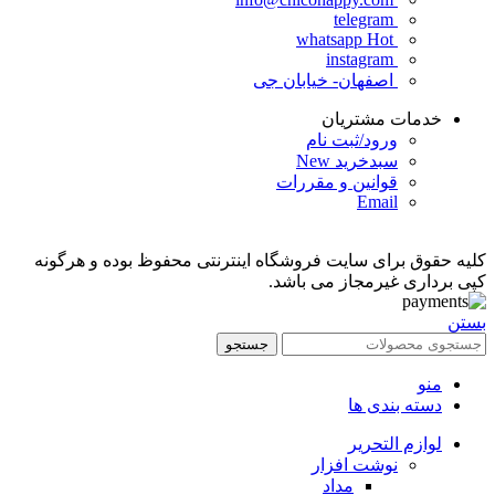
telegram
Hot
whatsapp
instagram
اصفهان- خیابان جی
خدمات مشتریان
ورود/ثبت نام
سبدخرید
New
قوانین و مقررات
Email
کلیه حقوق برای سایت فروشگاه اینترنتی محفوظ بوده و هرگونه
کپی برداری غیرمجاز می باشد.
بستن
جستجو
منو
دسته بندی ها
لوازم التحریر
نوشت افزار
مداد