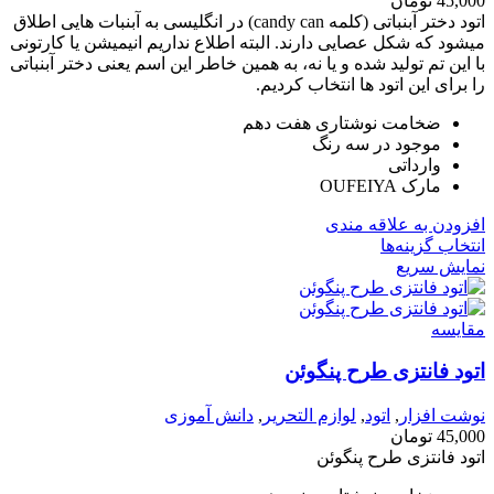
45,000
تومان
اتود دختر آبنباتی (کلمه candy can) در انگلیسی به آبنبات هایی اطلاق
میشود که شکل عصایی دارند. البته اطلاع نداریم انیمیشن یا کارتونی
با این تم تولید شده و یا نه، به همین خاطر این اسم یعنی دختر آبنباتی
را برای این اتود ها انتخاب کردیم.
ضخامت نوشتاری هفت دهم
موجود در سه رنگ
وارداتی
مارک OUFEIYA
افزودن به علاقه مندی
انتخاب گزینه‌ها
نمایش سریع
مقايسه
اتود فانتزی طرح پنگوئن
نوشت افزار
,
اتود
,
لوازم التحریر
,
دانش آموزی
45,000
تومان
اتود فانتزی طرح پنگوئن