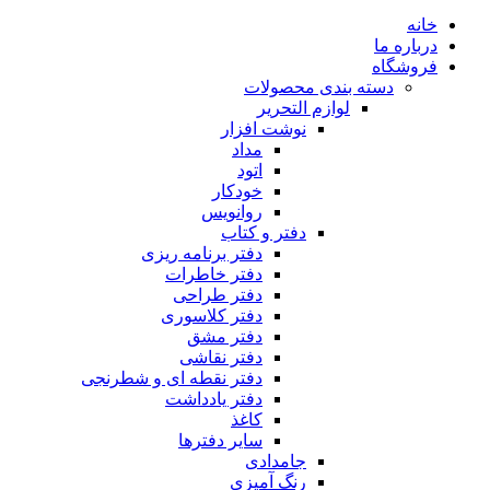
خانه
درباره ما
فروشگاه
دسته بندی محصولات
لوازم التحریر
نوشت افزار
مداد
اتود
خودکار
روانویس
دفتر و کتاب
دفتر برنامه ریزی
دفتر خاطرات
دفتر طراحی
دفتر کلاسوری
دفتر مشق
دفتر نقاشی
دفتر نقطه ای و شطرنجی
دفتر یادداشت
کاغذ
سایر دفترها
جامدادی
رنگ آمیزی