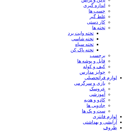
اندازه گیری
چسب ها
غلط گیر
کار دستی
تخته ها
تخته وایت برد
تخته شاسی
تخته سیاه
تخته پاک کن
برچسب
فایل و پوشه ها
کیف و کوله
جوایز مدارس
لوازم فراتحصیلی
بازی و سرگرمی
عروسک
آموزشی
کادو و هدیه
جادویی ها
ست و پک ها
لوازم فانتزی
آرایشی و بهداشتی
ظروف