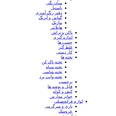
مدادرنگی
پاستیل
دفتر رنگ آمیزی
گواش و آبرنگ
ماژیک
هایلایتر
پاکن و تراش
اندازه گیری
چسب ها
غلط گیر
کار دستی
تخته ها
تخته پاک کن
تخته سیاه
تخته شاسی
تخته وایت برد
برچسب
فایل و پوشه ها
کیف و کوله
جوایز مدارس
لوازم فراتحصیلی
بازی و سرگرمی
عروسک