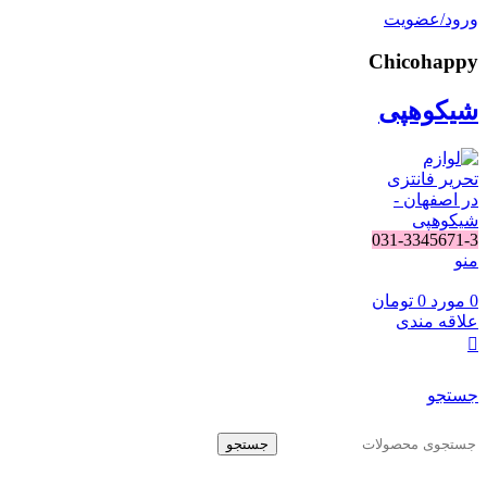
ورود/عضویت
Chicohappy
شیکوهپی
031-3345671-3
منو
0
مورد
0
تومان
علاقه مندی
جستجو
جستجو