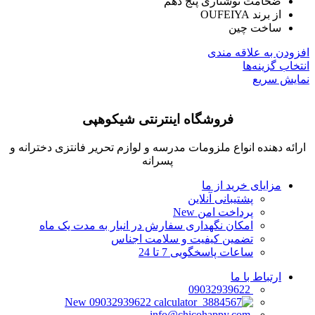
ضخامت نوشتاری پنج دهم
از برند OUFEIYA
ساخت چین
افزودن به علاقه مندی
انتخاب گزینه‌ها
نمایش سریع
فروشگاه اینترنتی شیکوهپی
ارائه دهنده انواع ملزومات مدرسه و لوازم تحریر فانتزی دخترانه و
پسرانه
مزایای خرید از ما
پشتیبانی آنلاین
پرداخت امن
New
امکان نگهداری سفارش در انبار به مدت یک ماه
تضمین کیفیت و سلامت اجناس
ساعات پاسخگویی 7 تا 24
ارتباط با ما
09032939622
New
09032939622
info@chicohappy.com