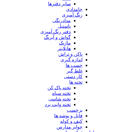
سایر دفترها
جامدادی
رنگ آمیزی
مدادرنگی
پاستیل
دفتر رنگ آمیزی
گواش و آبرنگ
ماژیک
هایلایتر
پاکن و تراش
اندازه گیری
چسب ها
غلط گیر
کار دستی
تخته ها
تخته پاک کن
تخته سیاه
تخته شاسی
تخته وایت برد
برچسب
فایل و پوشه ها
کیف و کوله
جوایز مدارس