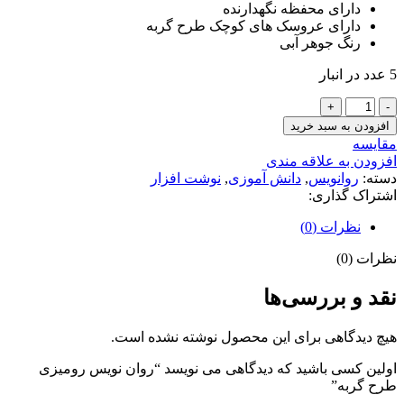
دارای محفظه نگهدارنده
دارای عروسک های کوچک طرح گربه
رنگ جوهر آبی
5 عدد در انبار
روان
نویس
افزودن به سبد خرید
رومیزی
مقايسه
طرح
افزودن به علاقه مندی
گربه
دسته:
روانویس
,
دانش آموزی
,
نوشت افزار
عدد
اشتراک گذاری:
نظرات (0)
نظرات (0)
نقد و بررسی‌ها
هیچ دیدگاهی برای این محصول نوشته نشده است.
اولین کسی باشید که دیدگاهی می نویسد “روان نویس رومیزی
طرح گربه”