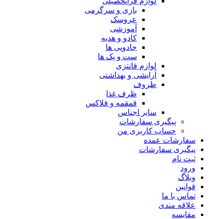
لوازم فراتحصیلی
بازی و سرگرمی
عروسک
آموزشی
کادو و هدیه
جادویی ها
ست و پک ها
لوازم فانتزی
آرایشی و بهداشتی
ظروف
ظرف غذا
قمقمه و فلاکس
سایر اجناس
پیگیری سفارشات
حساب کاربری من
سفارشات عمده
پیگیری سفارشات
ثبت نام
ورود
وبلاگ
قوانین
تماس با ما
علاقه مندی
مقايسه