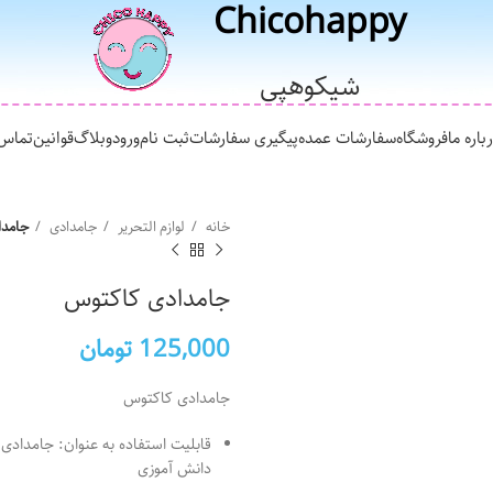
Chicohappy
شیکوهپی
باره ما
فروشگاه
سفارشات عمده
پیگیری سفارشات
ثبت نام
ورود
وبلاگ
قوانین
تماس 
خانه
لوازم التحریر
جامدادی
جامدا
جامدادی کاکتوس
125,000
تومان
جامدادی کاکتوس
قابلیت استفاده به عنوان: جامدادی
دانش آموزی