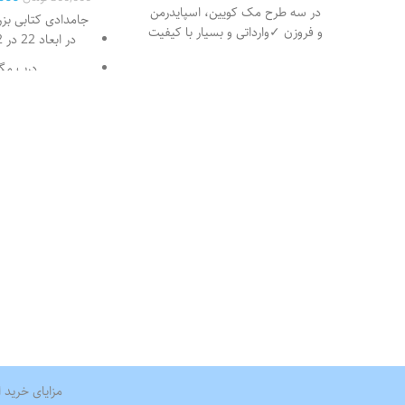
در سه طرح مک کویین، اسپایدرمن
جامدادی کتابی بزر
و فروزن ✓وارداتی و بسیار با کیفیت
در ابعاد 22 در 12 سانتیمتر
✓در ابعاد ۲۱ در ۱۵ سانتیمتر ✓قابل
درب مگ
شستشو در ماشین ظرفشویی ✓دو
تکه و حاوی دو قسمت مجزا برای
طرح پشت و روی 
جدا کردن برنج از خورشت، ماست،
متفاوت می 
سالاد و سبزیجات ✓بی خطر و فاقد
در هر عکس میتوا
مواد شیمیایی
و روی جامدادی ها
همراه با یک 
برجسته روی 
بسیار 
دو عدد تراش مخزن 
دو سایز مداد در 
تعبیه شده
جامدادی های کت
یادآور روزهای ک
است.
مزایای خرید ا