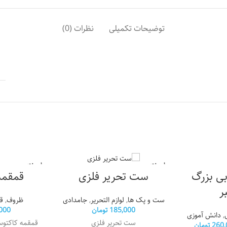
توضیحات تکمیلی
نظرات (0)
فروخته
فروخته
بی بزرگ
شده
شده
قمقمه
ست تحریر فلزی
ر
ظروف
,
ق
ست و پک ها
,
لوازم التحریر
,
جامدادی
000
185,000
تومان
,
دانش آموزی
قمقمه کاکتو
ست تحریر فلزی
260,
تومان