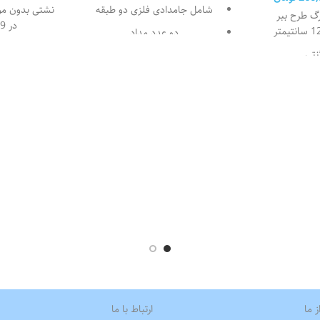
شامل جامدادی فلزی دو طبقه
گ طرح ببر
در 9 سانتیمتر
دو عدد مداد
نتی
یک عدد خطکش
جامدادی ها
یک عدد پاکن
باشند.
یک عدد تراش
نید طرح پشت
در ابعاد 21 در 10 سانتیمتر
 را ببینید.
خیلی سبک است و به جرات می
عدد عروسک
توان گفت گنجایش تعداد فراوانی
درب آن
مداد رنگی و نوشت افزار را دارد.
سبک
دار تیز برای
روی جامدادی
 است.
ابی کلاسیک
ودکی والدین
ز ما
ارتباط با ما