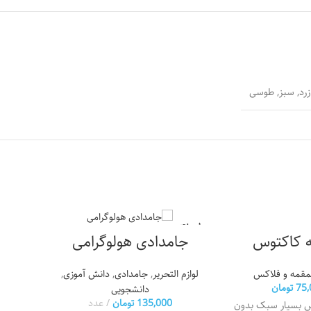
زرد, سبز, طوسی
فروخته
فروخته
 کاکتوس
شده
شده
جامدادی هولوگرامی
مقمه و فلاکس
لوازم التحریر
,
جامدادی
,
دانش آموزی
,
75,
تومان
دانشجویی
135,000
تومان
عدد
س بسیار سبک بدون