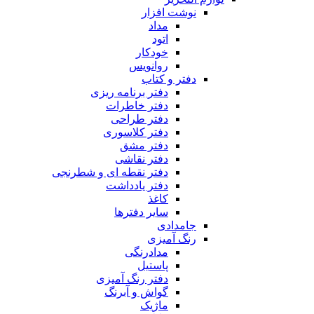
نوشت افزار
مداد
اتود
خودکار
روانویس
دفتر و کتاب
دفتر برنامه ریزی
دفتر خاطرات
دفتر طراحی
دفتر کلاسوری
دفتر مشق
دفتر نقاشی
دفتر نقطه ای و شطرنجی
دفتر یادداشت
کاغذ
سایر دفترها
جامدادی
رنگ آمیزی
مدادرنگی
پاستیل
دفتر رنگ آمیزی
گواش و آبرنگ
ماژیک