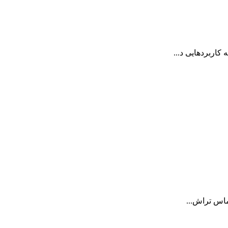
اربردهایی د...
ماس تراش...