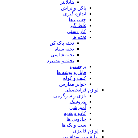
هایلایتر
پاکن و تراش
اندازه گیری
چسب ها
غلط گیر
کار دستی
تخته ها
تخته پاک کن
تخته سیاه
تخته شاسی
تخته وایت برد
برچسب
فایل و پوشه ها
کیف و کوله
جوایز مدارس
لوازم فراتحصیلی
بازی و سرگرمی
عروسک
آموزشی
کادو و هدیه
جادویی ها
ست و پک ها
لوازم فانتزی
آرایشی و بهداشتی