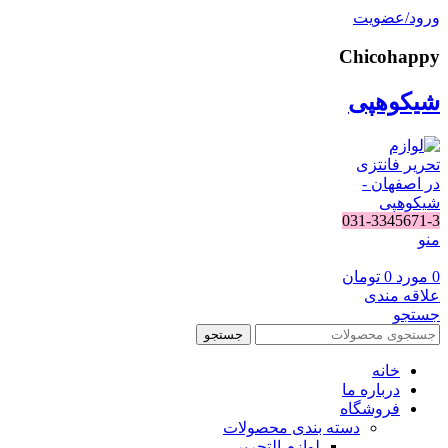
ورود/عضویت
Chicohappy
شیکوهپی
031-3345671-3
منو
0
مورد
0
تومان
علاقه مندی
جستجو
جستجو
خانه
درباره ما
فروشگاه
دسته بندی محصولات
لوازم التحریر