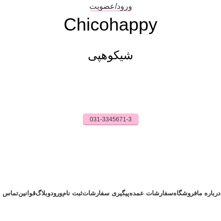
ورود/عضویت
Chicohappy
شیکوهپی
031-3345671-3
درباره ما
فروشگاه
سفارشات عمده
پیگیری سفارشات
ثبت نام
ورود
وبلاگ
قوانین
تماس با