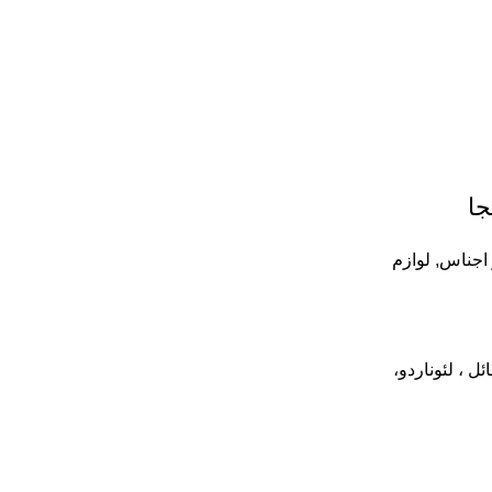
جا
 اجناس
,
لوازم
ل ، لئوناردو،