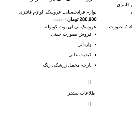
 فانتزی
لوازم فراتحصیلی
,
عروسک
,
لوازم فانتزی
280,000
تومان
جفت
عروسک های شماره های 4،5،6، 7 بصورت
عروسک لی لی پوت کوتوله
فروش بصورت جفتی
وارداتی
کیفیت عالی
پارچه مخمل زرشکی رنگ
اطلاعات بیشتر