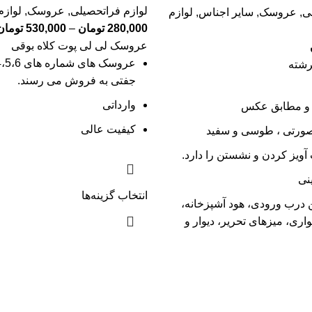
لوازم فراتحصیلی
,
عروسک
,
لوازم
ی
,
عروسک
,
سایر اجناس
,
لوازم
280,000
تومان
–
530,000
تومان
عروسک لی لی پوت کلاه بوقی
رشته
جفتی به فروش می رسند.
وارداتی
 و مطابق عکس
کیفیت عالی
صورتی ، طوسی و سفید
 آویز کردن و نشستن را دارد.
نی
انتخاب گزینه‌ها
 درب ورودی، هود آشپزخانه،
ری، میزهای تحریر، دیوار و