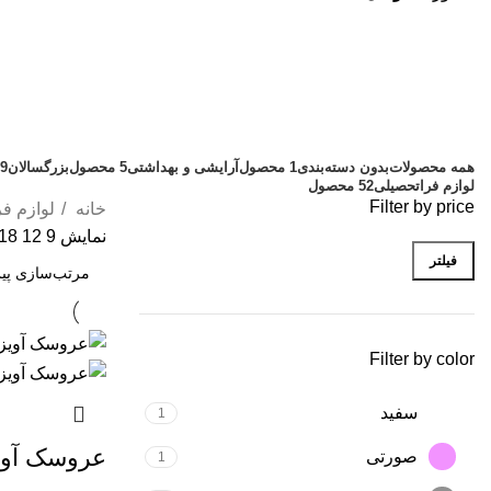
عروسک
دسته بندی ها
همه
محصولات
بدون دسته‌بندی
1 محصول
آرایشی و بهداشتی
5 محصول
بزرگسالان
19 م
لوازم فراتحصیلی
52 محصول
Filter by price
خانه
لوازم ف
نمایش
9
12
18
فیلتر
Filter by color
سفید
1
عروسک آوی
صورتی
1