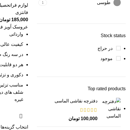
طوسی
1
لوازم فراتحصیل
فانتزی
185,000
تومان
عروسک آویز ف
وارداتی
Stock status
کیفیت عالی
در حراج
در سه رنگ 
موجود
هر دو قابلیت
دکوری و تزئی
مناسب تزئین
Top rated products
شلف های دیوا
غیره
دفترچه نقاشی الماسی
100,000
تومان
انتخاب گزینه‌ها