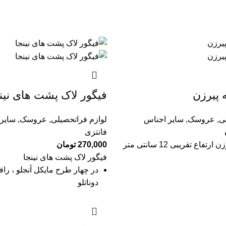
 پیرزن
فیگور لاک پشت های نین
ی
,
عروسک
,
سایر اجناس
لوازم فراتحصیلی
,
عروسک
,
سایر
فانتزی
اع تقریبی 12 سانتی متر
270,000
تومان
فیگور لاک پشت های نینجا
در چهار طرح مایکل آنجلو ، رافائ
دوناتلو