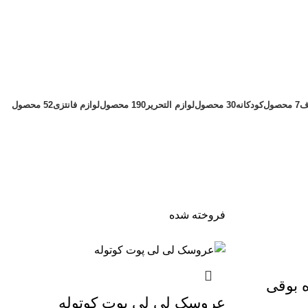
ف
7 محصول
کودکانه
30 محصول
لوازم التحریر
190 محصول
لوازم فانتزی
52 محصول
فروخته شده
 بوقی
عروسک لی لی پوت کوتوله