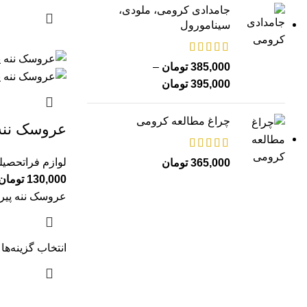
جامدادی کرومی، ملودی،
سینامورول
385,000
تومان
–
395,000
تومان
چراغ مطالعه کرومی
عروسک ننه
لوازم فراتحصیل
365,000
تومان
130,000
تومان
عروسک ننه پیرزن ارتف
انتخاب گزینه‌ها