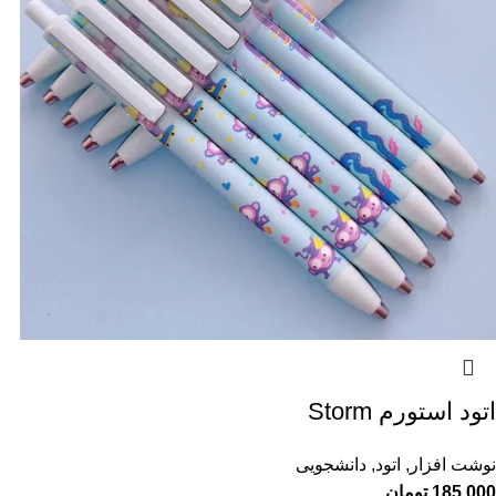
اتود استورم Storm
نوشت افزار
,
اتود
,
دانشجویی
185,000
تومان