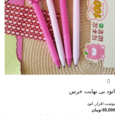
اتود بی نهایت خرس
نوشت افزار
,
اتود
85,000
تومان