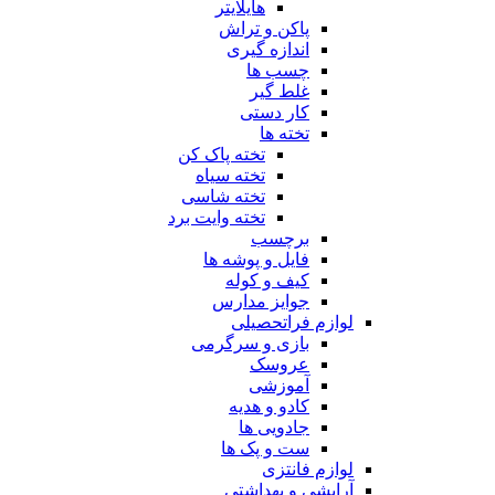
هایلایتر
پاکن و تراش
اندازه گیری
چسب ها
غلط گیر
کار دستی
تخته ها
تخته پاک کن
تخته سیاه
تخته شاسی
تخته وایت برد
برچسب
فایل و پوشه ها
کیف و کوله
جوایز مدارس
لوازم فراتحصیلی
بازی و سرگرمی
عروسک
آموزشی
کادو و هدیه
جادویی ها
ست و پک ها
لوازم فانتزی
آرایشی و بهداشتی