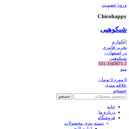
ورود/عضویت
Chicohappy
شیکوهپی
031-3345671-3
منو
0
مورد
0
تومان
علاقه مندی
جستجو
جستجو
خانه
درباره ما
فروشگاه
دسته بندی محصولات
لوازم التحریر