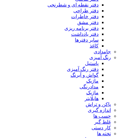
دفتر نقطه ای و شطرنجی
دفتر طراحی
دفتر خاطرات
دفتر مشق
دفتر برنامه ریزی
دفتر یادداشت
سایر دفترها
کاغذ
جامدادی
رنگ آمیزی
پاستیل
دفتر رنگ آمیزی
گواش و آبرنگ
ماژیک
مدادرنگی
ماژیک
هایلایتر
پاکن و تراش
اندازه گیری
چسب ها
غلط گیر
کار دستی
تخته ها