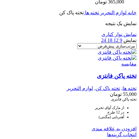
365,000
تومان
خانه
لوازم التحریر
تخته ها
تخته پاک کن
نمایش یک نتیجه
نمایش نوار کناری
نمایش
9
12
18
24
مقايسه
تخته پاکن فانتزی
تخته ها
,
تخته پاک کن
,
لوازم التحریر
55,000
تومان
تخته پاکن فانتزی
از مارک آوای تحریر
در 12 طرح
آهنربایی (مگنتی)
افزودن به علاقه مندی
انتخاب گزینه‌ها