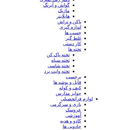
گواش و آبرنگ
ماژیک
هایلایتر
پاکن و تراش
اندازه گیری
چسب ها
غلط گیر
کار دستی
تخته ها
تخته پاک کن
تخته سیاه
تخته شاسی
تخته وایت برد
برچسب
فایل و پوشه ها
کیف و کوله
جوایز مدارس
لوازم فراتحصیلی
بازی و سرگرمی
عروسک
آموزشی
کادو و هدیه
جادویی ها