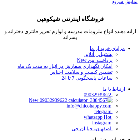
نمایش سریع
فروشگاه اینترنتی شیکوهپی
ارائه دهنده انواع ملزومات مدرسه و لوازم تحریر فانتزی دخترانه و
پسرانه
مزایای خرید از ما
پشتیبانی آنلاین
پرداخت امن
New
امکان نگهداری سفارش در انبار به مدت یک ماه
تضمین کیفیت و سلامت اجناس
ساعات پاسخگویی 7 تا 24
ارتباط با ما
09032939622
New
09032939622
info@chicohappy.com
telegram
Hot
whatsapp
instagram
اصفهان- خیابان جی
خدمات مشتریان