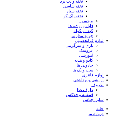
تخته وایت برد
تخته شاسی
تخته سیاه
تخته پاک کن
برچسب
فایل و پوشه ها
کیف و کوله
جوایز مدارس
لوازم فراتحصیلی
بازی و سرگرمی
عروسک
آموزشی
کادو و هدیه
جادویی ها
ست و پک ها
لوازم فانتزی
آرایشی و بهداشتی
ظروف
ظرف غذا
قمقمه و فلاکس
سایر اجناس
خانه
درباره ما