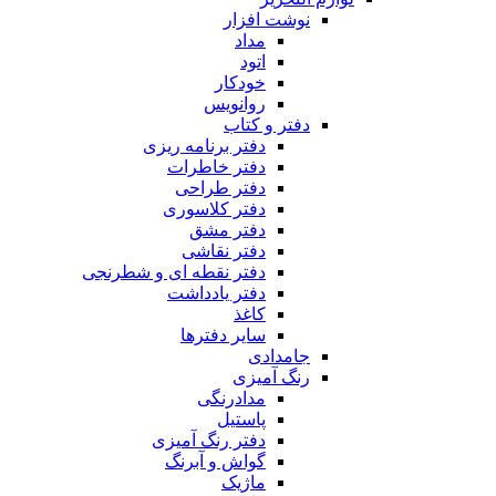
نوشت افزار
مداد
اتود
خودکار
روانویس
دفتر و کتاب
دفتر برنامه ریزی
دفتر خاطرات
دفتر طراحی
دفتر کلاسوری
دفتر مشق
دفتر نقاشی
دفتر نقطه ای و شطرنجی
دفتر یادداشت
کاغذ
سایر دفترها
جامدادی
رنگ آمیزی
مدادرنگی
پاستیل
دفتر رنگ آمیزی
گواش و آبرنگ
ماژیک