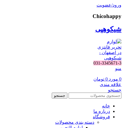
ورود/عضویت
Chicohappy
شیکوهپی
031-3345671-3
منو
0
مورد
0
تومان
علاقه مندی
جستجو
جستجو
خانه
درباره ما
فروشگاه
دسته بندی محصولات
لوازم التحریر