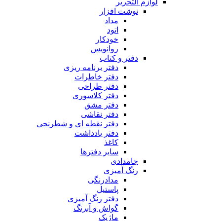
لوازم التحریر
نوشت افزار
مداد
اتود
خودکار
روانویس
دفتر و کتاب
دفتر برنامه ریزی
دفتر خاطرات
دفتر طراحی
دفتر کلاسوری
دفتر مشق
دفتر نقاشی
دفتر نقطه ای و شطرنجی
دفتر یادداشت
کاغذ
سایر دفترها
جامدادی
رنگ آمیزی
مدادرنگی
پاستیل
دفتر رنگ آمیزی
گواش و آبرنگ
ماژیک