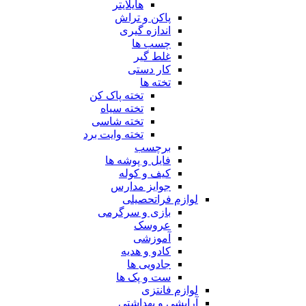
هایلایتر
پاکن و تراش
اندازه گیری
چسب ها
غلط گیر
کار دستی
تخته ها
تخته پاک کن
تخته سیاه
تخته شاسی
تخته وایت برد
برچسب
فایل و پوشه ها
کیف و کوله
جوایز مدارس
لوازم فراتحصیلی
بازی و سرگرمی
عروسک
آموزشی
کادو و هدیه
جادویی ها
ست و پک ها
لوازم فانتزی
آرایشی و بهداشتی