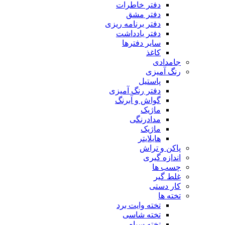
دفتر خاطرات
دفتر مشق
دفتر برنامه ریزی
دفتر یادداشت
سایر دفترها
کاغذ
جامدادی
رنگ آمیزی
پاستیل
دفتر رنگ آمیزی
گواش و آبرنگ
ماژیک
مدادرنگی
ماژیک
هایلایتر
پاکن و تراش
اندازه گیری
چسب ها
غلط گیر
کار دستی
تخته ها
تخته وایت برد
تخته شاسی
تخته سیاه