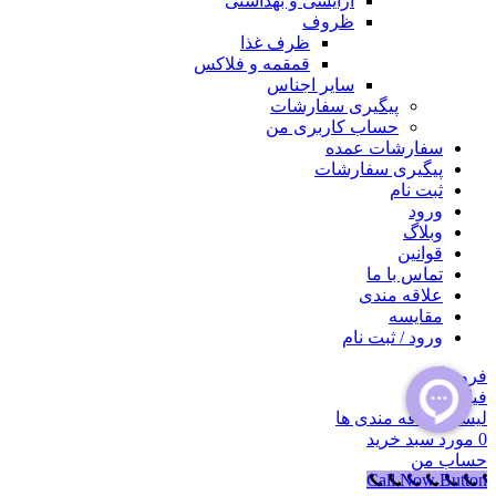
آرایشی و بهداشتی
ظروف
ظرف غذا
قمقمه و فلاکس
سایر اجناس
پیگیری سفارشات
حساب کاربری من
سفارشات عمده
پیگیری سفارشات
ثبت نام
ورود
وبلاگ
قوانین
تماس با ما
علاقه مندی
مقايسه
ورود / ثبت نام
فروشگاه
فیلتر ها
لیست علاقه مندی ها
0
مورد
سبد خرید
حساب من
Call Now Button