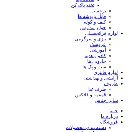
تخته پاک کن
برچسب
فایل و پوشه ها
کیف و کوله
جوایز مدارس
لوازم فراتحصیلی
بازی و سرگرمی
عروسک
آموزشی
کادو و هدیه
جادویی ها
ست و پک ها
لوازم فانتزی
آرایشی و بهداشتی
ظروف
ظرف غذا
قمقمه و فلاکس
سایر اجناس
خانه
درباره ما
فروشگاه
دسته بندی محصولات