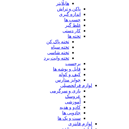
هایلایتر
پاکن و تراش
اندازه گیری
چسب ها
غلط گیر
کار دستی
تخته ها
تخته پاک کن
تخته سیاه
تخته شاسی
تخته وایت برد
برچسب
فایل و پوشه ها
کیف و کوله
جوایز مدارس
لوازم فراتحصیلی
بازی و سرگرمی
عروسک
آموزشی
کادو و هدیه
جادویی ها
ست و پک ها
لوازم فانتزی