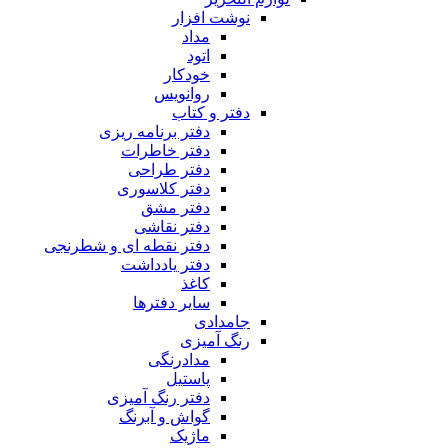
نوشت افزار
مداد
اتود
خودکار
روانویس
دفتر و کتاب
دفتر برنامه ریزی
دفتر خاطرات
دفتر طراحی
دفتر کلاسوری
دفتر مشق
دفتر نقاشی
دفتر نقطه ای و شطرنجی
دفتر یادداشت
کاغذ
سایر دفترها
جامدادی
رنگ آمیزی
مدادرنگی
پاستیل
دفتر رنگ آمیزی
گواش و آبرنگ
ماژیک