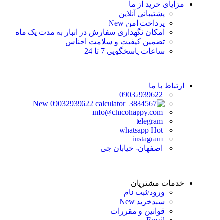
مزایای خرید از ما
پشتیبانی آنلاین
پرداخت امن
New
امکان نگهداری سفارش در انبار به مدت یک ماه
تضمین کیفیت و سلامت اجناس
ساعات پاسخگویی 7 تا 24
ارتباط با ما
09032939622
New
09032939622
info@chicohappy.com
telegram
Hot
whatsapp
instagram
اصفهان- خیابان جی
خدمات مشتریان
ورود/ثبت نام
سبدخرید
New
قوانین و مقررات
Email