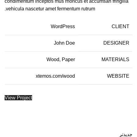
condimentum inceptos mus rhoncus et accumsan fringilla
vehicula nascetur amet fermentum rutrum.
WordPress
CLIENT
John Doe
DESIGNER
Wood, Paper
MATERIALS
xtemos.com/wood
WEBSITE
View Project
جدیدتر