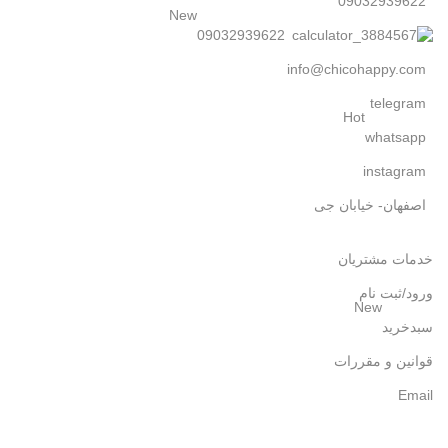
09032939622
New
09032939622
info@chicohappy.com
telegram
Hot
whatsapp
instagram
اصفهان- خیابان جی
خدمات مشتریان
ورود/ثبت نام
New
سبدخرید
قوانین و مقررات
Email