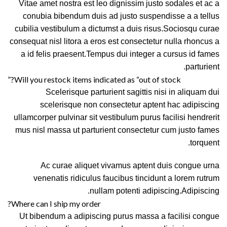
Vitae amet nostra est leo dignissim justo sodales et ac a
conubia bibendum duis ad justo suspendisse a a tellus
cubilia vestibulum a dictumst a duis risus.Sociosqu curae
consequat nisl litora a eros est consectetur nulla rhoncus a
a id felis praesent.Tempus dui integer a cursus id fames
parturient.
Will you restock items indicated as “out of stock?”
Scelerisque parturient sagittis nisi in aliquam dui
scelerisque non consectetur aptent hac adipiscing
ullamcorper pulvinar sit vestibulum purus facilisi hendrerit
mus nisl massa ut parturient consectetur cum justo fames
torquent.
Ac curae aliquet vivamus aptent duis congue urna
venenatis ridiculus faucibus tincidunt a lorem rutrum
nullam potenti adipiscing.Adipiscing.
Where can I ship my order?
Ut bibendum a adipiscing purus massa a facilisi congue