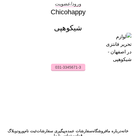
ورود/عضویت
Chicohappy
شیکوهپی
031-3345671-3
0
تومان
خانه
درباره ما
فروشگاه
سفارشات عمده
پیگیری سفارشات
ثبت نام
ورود
وبلاگ
قوانین
تماس با ما