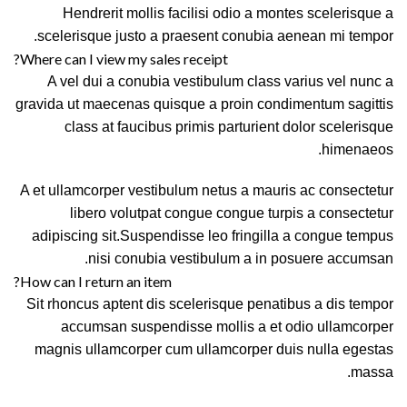
Hendrerit mollis facilisi odio a montes scelerisque a
scelerisque justo a praesent conubia aenean mi tempor.
Where can I view my sales receipt?
A vel dui a conubia vestibulum class varius vel nunc a
gravida ut maecenas quisque a proin condimentum sagittis
class at faucibus primis parturient dolor scelerisque
himenaeos.
A et ullamcorper vestibulum netus a mauris ac consectetur
libero volutpat congue congue turpis a consectetur
adipiscing sit.Suspendisse leo fringilla a congue tempus
nisi conubia vestibulum a in posuere accumsan.
How can I return an item?
Sit rhoncus aptent dis scelerisque penatibus a dis tempor
accumsan suspendisse mollis a et odio ullamcorper
magnis ullamcorper cum ullamcorper duis nulla egestas
massa.